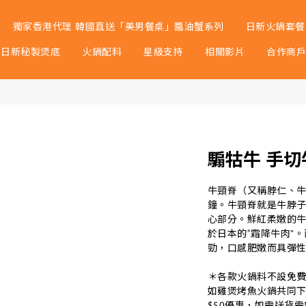
獨家香港代理 韓國直送「美男餐桌」醬油蟹系列
日新火鍋套餐
日新秘製煲底
火鍋配料
星級支持
相關影片
合作商
騸牯牛 手切牛
牛頸脊（又稱脖仁、牛
鐘。牛頸脊就是牛脖
心部分。鮮紅柔嫩的
於日本的“霜降牛肉”
勁，口感肥嫩而具彈
＊各款火鍋料不設免
如雞煲烤魚火鍋共同
$50優惠，如需送貨需