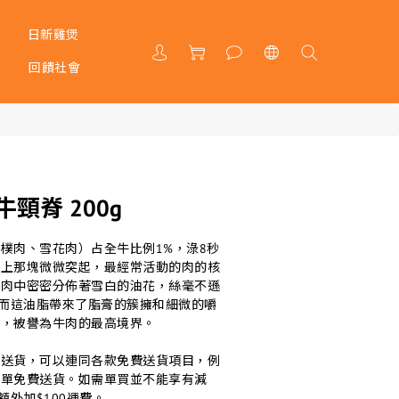
日新雞煲
戶
回饋社會
頸脊 200g
樸肉、雪花肉）占全牛比例1%，淥8秒
子上那塊微微突起，最經常活動的肉的核
牛肉中密密分佈著雪白的油花，絲毫不遜
。而這油脂帶來了脂膏的簇擁和細微的嚼
性，被譽為牛肉的最高境界。
費送貨，可以連同各款免費送貨項目，例
下單免費送貨。如需單買並不能享有減
額外加$100運費。