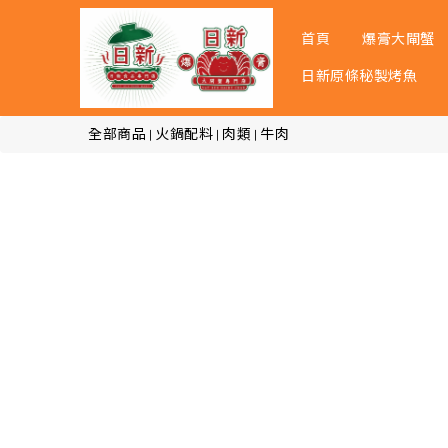
首頁
爆膏大閘蟹
日新原條秘製烤魚
全部商品
火鍋配料
肉類
牛肉
|
|
|