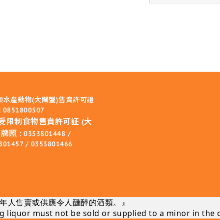
類水產動物(大閘蟹)售賣許可證
 0851800507
受限制食物售賣許可証 (大
牌照 :
0353801448 /
801457 / 0353801466
年人售賣或供應令人醺醉的酒類。』
 liquor must not be sold or supplied to a minor in the 