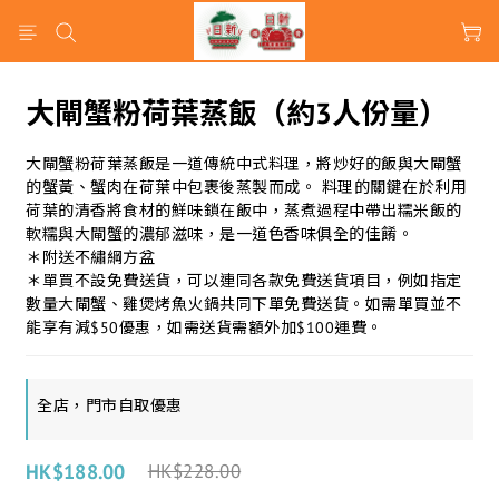
大閘蟹粉荷葉蒸飯（約3人份量）
大閘蟹粉荷葉蒸飯是一道傳統中式料理，將炒好的飯與大閘蟹
的蟹黃、蟹肉在荷葉中包裹後蒸製而成。 料理的關鍵在於利用
荷葉的清香將食材的鮮味鎖在飯中，蒸煮過程中帶出糯米飯的
軟糯與大閘蟹的濃郁滋味，是一道色香味俱全的佳餚。 
＊附送不繡綱方盆
＊單買不設免費送貨，可以連同各款免費送貨項目，例如指定
數量大閘蟹、雞煲烤魚火鍋共同下單免費送貨。如需單買並不
能享有減$50優惠，如需送貨需額外加$100運費。
全店，門市自取優惠
HK$188.00
HK$228.00