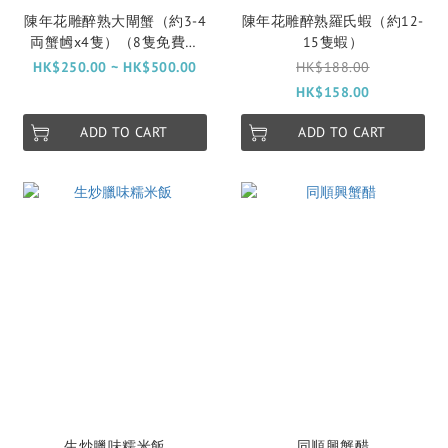
陳年花雕醉熟大閘蟹（約3-4
陳年花雕醉熟羅氏蝦（約12-
両蟹乸x4隻）（8隻免費送
15隻蝦）
貨）
HK$250.00 ~ HK$500.00
HK$188.00
HK$158.00
ADD TO CART
ADD TO CART
生炒臘味糯米飯
同順興蟹醋