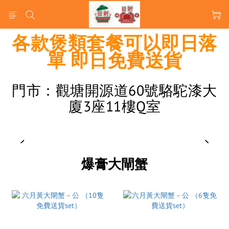
各款煲類套餐可以即日落
單 即日免費送貨
門市：觀塘開源道60號駱駝漆大
廈3座11樓Q室
prev
next
爆膏大閘蟹