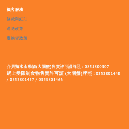
顧客服務
條款與細則
運送政策
退換貨政策
介貝類水產動物(大閘蟹)售賣許可證牌照 : 0851800507
網上受限制食物售賣許可証 (大閘蟹)牌照 :
0353801448
/ 0353801457 / 0353801466