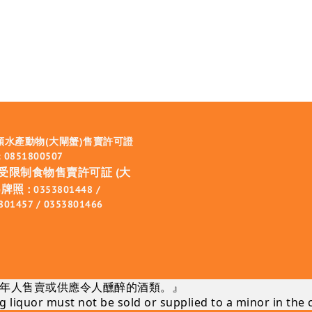
類水產動物(大閘蟹)售賣許可證
 0851800507
受限制食物售賣許可証 (大
牌照 :
0353801448 /
801457 / 0353801466
年人售賣或供應令人醺醉的酒類。』
 liquor must not be sold or supplied to a minor in the 