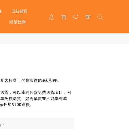
餐
日新雞煲
戶
回饋社會
肥大短身，含豐富維他命C和鉀。
費送貨，可以連同各款免費送貨項目，例
下單免費送貨。如需單買並不能享有減
額外加$100運費。
er