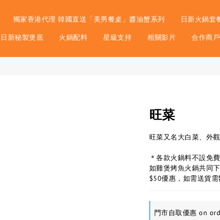
獨家香港代理 韓國直送「美男餐桌」醬油蟹系列
日新火鍋套
日新秘製煲底
火鍋配料
星級支持
相關影片
合作商
旺菜
旺菜又名大白菜、外觀
＊各款火鍋料不設免
如雞煲烤魚火鍋共同
$50優惠，如需送貨需
門市自取優惠 on ord