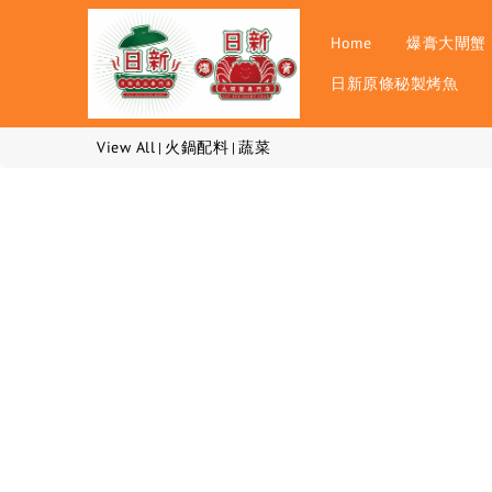
Home
爆膏大閘蟹
日新原條秘製烤魚
View All
火鍋配料
蔬菜
|
|