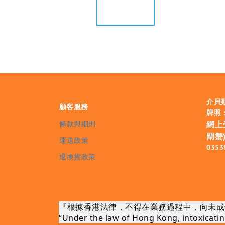
介貝
顧客服務
牌照 :
條款與細則
網上
閘蟹)
運送政策
0353
退換貨政策
『根據香港法律，不得在業務過程中，向未成
“Under the law of Hong Kong, intoxicating