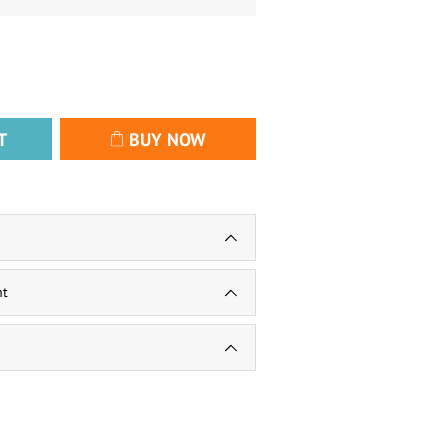
T
BUY NOW
nt