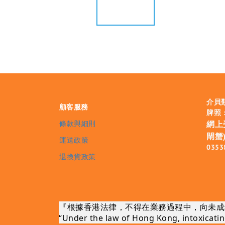
介貝
顧客服務
牌照 :
條款與細則
網上
閘蟹)
運送政策
0353
退換貨政策
『根據香港法律，不得在業務過程中，向未成
“Under the law of Hong Kong, intoxicating