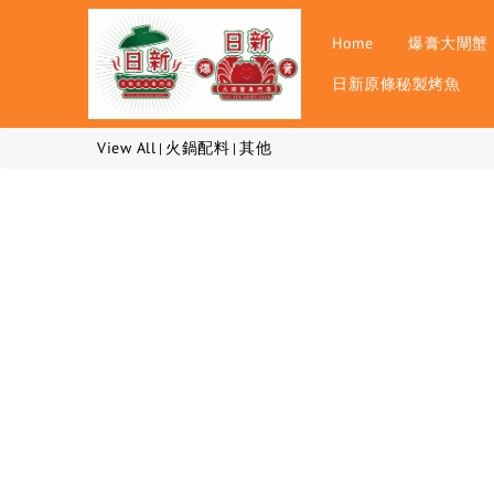
Home
爆膏大閘蟹
日新原條秘製烤魚
View All
火鍋配料
其他
|
|