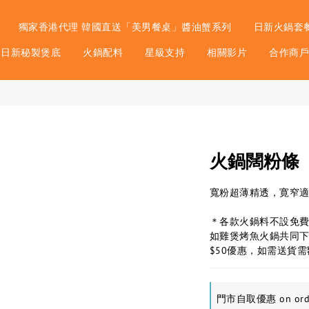
獨家香港代理 韓國直送「美男餐桌」醬油蟹系列
日新火鍋套
日新秘製煲底
火鍋配料
星級支持
相關影片
合作商
火鍋闊粉條
寬粉超薄精透，寛窄適
＊各款火鍋料不設免
如雞煲烤魚火鍋共同
$50優惠，如需送貨需
門市自取優惠 on ord