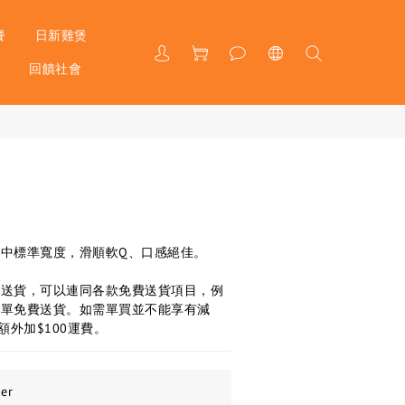
餐
日新雞煲
戶
回饋社會
中標準寬度，滑順軟Q、口感絕佳。
費送貨，可以連同各款免費送貨項目，例
下單免費送貨。如需單買並不能享有減
額外加$100運費。
er