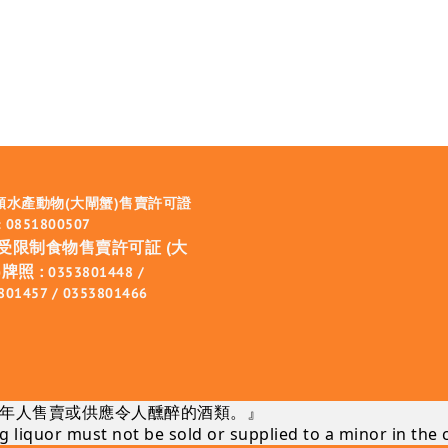
類水產動物(大閘蟹)售賣許可證
 0851800507
受限制食物售賣許可証 (大
牌照 :
0353801448 /
801457 / 0353801466
年人售賣或供應令人醺醉的酒類。』
 liquor must not be sold or supplied to a minor in the 