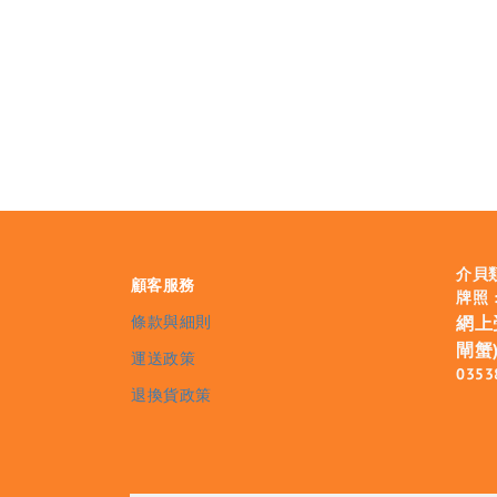
介貝
顧客服務
牌照 :
條款與細則
網上
閘蟹)
運送政策
0353
退換貨政策