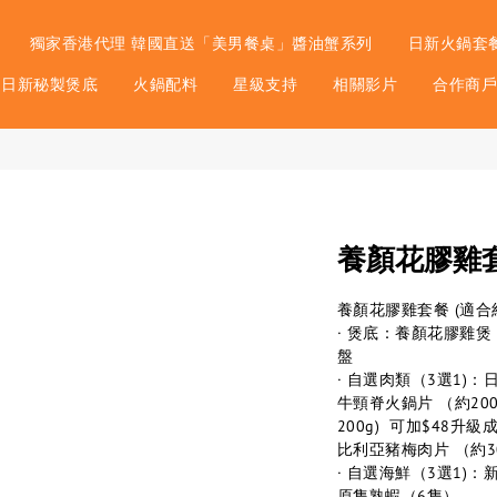
獨家香港代理 韓國直送「美男餐桌」醬油蟹系列
日新火鍋套
日新秘製煲底
火鍋配料
星級支持
相關影片
合作商
養顏花膠雞套餐
養顏花膠雞套餐 (適合約
· 煲底：養顏花膠雞煲
盤
· 自選肉類（3選1)：
牛頸脊火鍋片 （約20
200g)  可加$48升
比利亞豬梅肉片 （約30
· 自選海鮮（3選1)：新
原隻熟蝦（6隻）