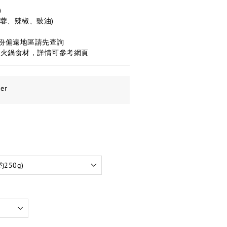
)
蒜蓉、辣椒、豉油)
部份偏遠地區請先查詢
他火鍋食材，詳情可參考網頁
er