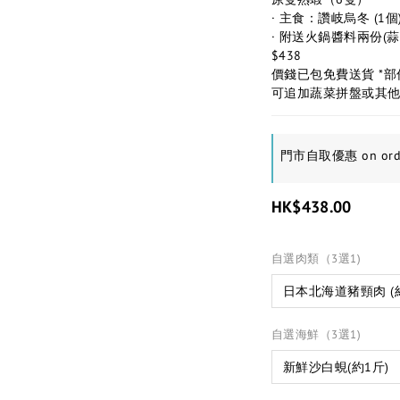
· 主食：讚岐烏冬 (1個
· 附送火鍋醬料兩份(
$438
價錢已包免費送貨 *
可追加蔬菜拼盤或其
門市自取優惠 on ord
HK$438.00
自選肉類（3選1)
自選海鮮（3選1)