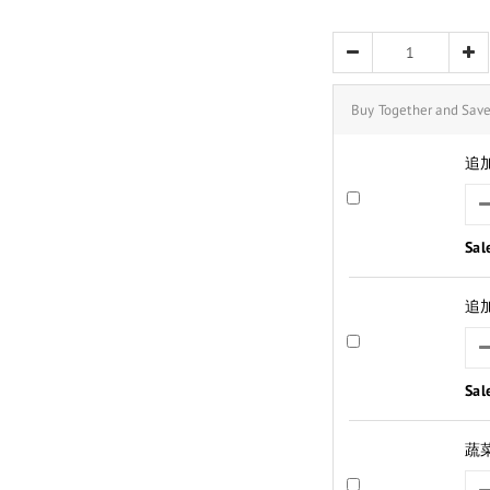
Buy Together and Sav
追
Sal
追
Sal
蔬