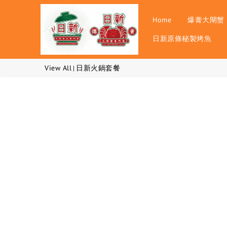
Home
爆膏大閘蟹
日新原條秘製烤魚
View All
日新火鍋套餐
|