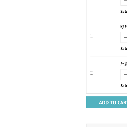
Sal
額
Sal
外
Sal
ADD TO CAR