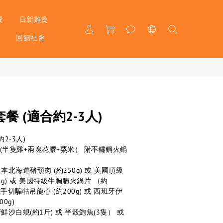
餐
日新雞煲
戶
回饋社會
 (適合約2-3人)
2-3人)
 (半隻雞+兩塊花膠+粟米） 附不鏽鋼火鍋
日本北海道豬頸肉 (約250g) 或 美國頂級
0g) 或 美國特級牛胸腩火鍋片 （約
級成手切騙牯吊龍心 (約200g) 或 西班牙伊
0g)
鮮沙白蜆(約1斤) 或 半殼鮑魚(3隻） 或 