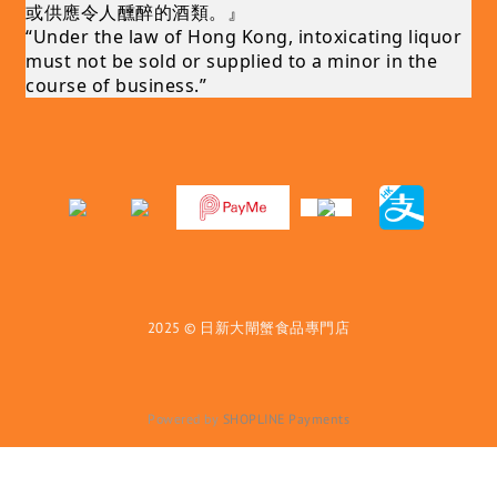
或供應令人醺醉的酒類。』
“Under the law of Hong Kong, intoxicating liquor
must not be sold or supplied to a minor in the
course of business.”
2025 © 日新大閘蟹食品專門店
Powered by
SHOPLINE Payments