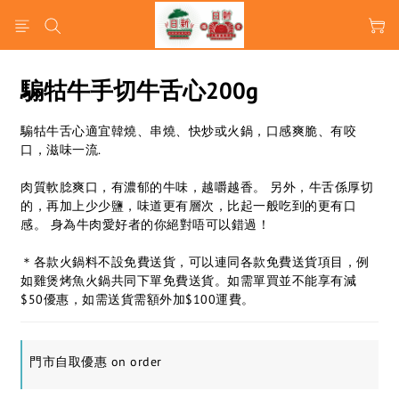
騸牯牛手切牛舌心200g
騸牯牛舌心適宜韓燒、串燒、快炒或火鍋，口感爽脆、有咬
口，滋味一流​.
肉質軟腍爽口，有濃郁的牛味，越嚼越香。 另外，牛舌係厚切
的，再加上少少鹽，味道更有層次，比起一般吃到的更有口
感。 身為牛肉愛好者的你絕對唔可以錯過！
＊各款火鍋料不設免費送貨，可以連同各款免費送貨項目，例
如雞煲烤魚火鍋共同下單免費送貨。如需單買並不能享有減
$50優惠，如需送貨需額外加$100運費。
門市自取優惠 on order