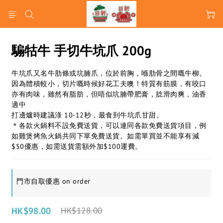
騸牯牛 手切牛坑爪 200g
牛坑爪又名牛肋條或坑腩爪，位於前胸，喺肋骨之間嘅牛柳。
因為體積較小，切片嘅時候好花工夫噢！特質有筋膜，有咬口
亦有肉味，雖然有脂肪，但唔似坑腩帶肥膏，腍滑肉爽，油香
適中
打邊爐時建議淥 10-12秒，最食到牛坑爪甘甜。
＊各款火鍋料不設免費送貨，可以連同各款免費送貨項目，例
如雞煲烤魚火鍋共同下單免費送貨。如需單買並不能享有減
$50優惠，如需送貨需額外加$100運費。
門市自取優惠 on order
HK$98.00
HK$128.00