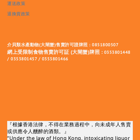
運送政策
退換貨政策
介貝類水產動物(大閘蟹)售賣許可證牌照 : 0851800507
網上受限制食物售賣許可証 (大閘蟹)牌照 :
0353801448
/ 0353801457 / 0353801466
『根據香港法律，不得在業務過程中，向未成年人售賣
或供應令人醺醉的酒類。』
“Under the law of Hong Kong, intoxicating liquor