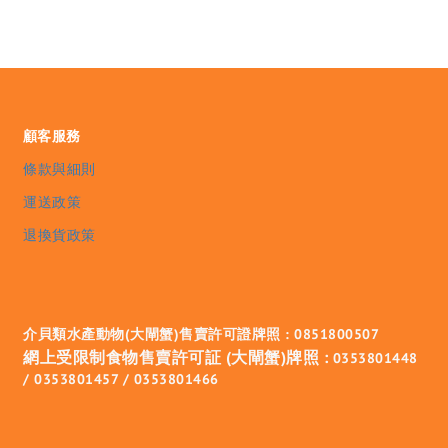
顧客服務
條款與細則
運送政策
退換貨政策
介貝類水產動物(大閘蟹)售賣許可證牌照 : 0851800507
網上受限制食物售賣許可証 (大閘蟹)牌照 :
0353801448
/ 0353801457 / 0353801466