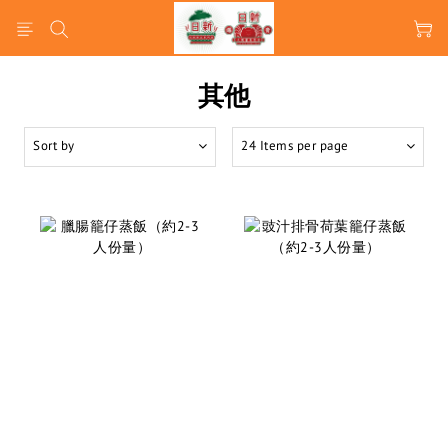
其他
Sort by
24 Items per page