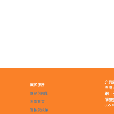
介貝
顧客服務
牌照 :
條款與細則
網上
閘蟹)
運送政策
0353
退換貨政策