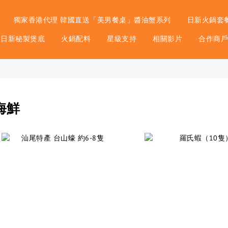
獨家香港代理 韓國直送「美男餐桌」醬油蟹系列
日新火鍋套
日新秘製煲底
火鍋配料
星級支持
相關影片
合作商
海鮮