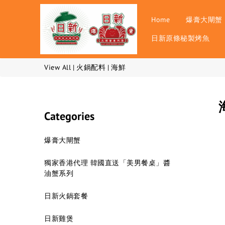
Home
爆膏大閘蟹
日新原條秘製烤魚
View All
|
火鍋配料
|
海鮮
Categories
爆膏大閘蟹
獨家香港代理 韓國直送「美男餐桌」醬
油蟹系列
日新火鍋套餐
日新雞煲