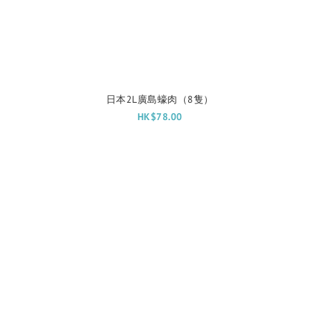
）
日本2L廣島蠔肉（8隻）
HK$78.00