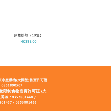
原隻熟蝦（10隻）
HK$88.00
類水產動物(大閘蟹)售賣許可證
 0851800507
受限制食物售賣許可証 (大
牌照 :
0353801448 /
801457 / 0353801466