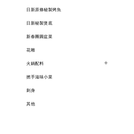
日新原條秘製烤魚
日新秘製煲底
新春團圓盆菜
花雕
火鍋配料
撚手滋味小菜
刺身
其他