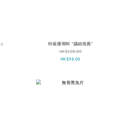
G）
特級珊瑚蚌 *腦細推薦*
HK$108.00
HK$98.00