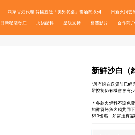
獨家香港代理 韓國直送「美男餐桌」醬油蟹系列
日新火鍋套
日新秘製煲底
火鍋配料
星級支持
相關影片
合作商
新鮮沙白（
*所有蜆在送貨前已經
難控制仍有機會會有
＊各款火鍋料不設免
如雞煲烤魚火鍋共同
$50優惠，如需送貨需