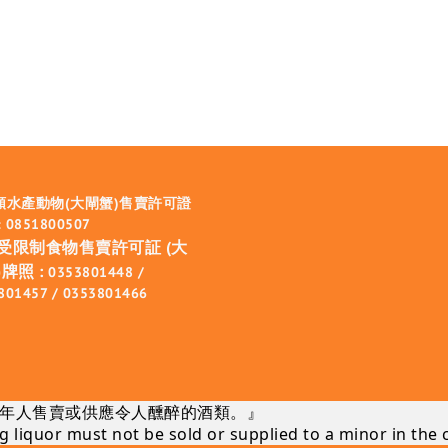
類水產動物(大閘蟹)售賣許可證
 0851800507
受限制食物售賣許可証 (大
牌照 :
0353801448 /
801457 / 0353801466
年人售賣或供應令人醺醉的酒類。』
 liquor must not be sold or supplied to a minor in the 