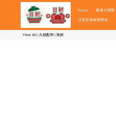
Home
爆膏大閘蟹
日新原條秘製烤魚
View All
火鍋配料
海鮮
|
|