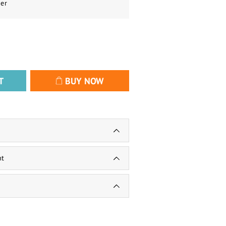
er
T
BUY NOW
nt