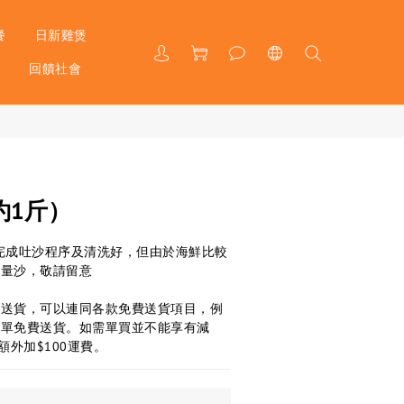
餐
日新雞煲
戶
回饋社會
約1斤）
完成吐沙程序及清洗好，但由於海鮮比較
少量沙，敬請留意
費送貨，可以連同各款免費送貨項目，例
下單免費送貨。如需單買並不能享有減
額外加$100運費。