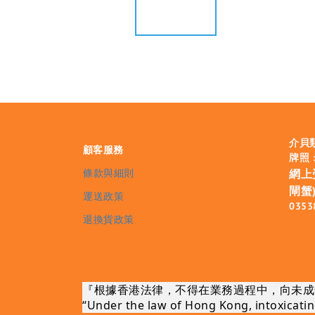
介貝
顧客服務
牌照 :
條款與細則
網上
閘蟹)
運送政策
0353
退換貨政策
『根據香港法律，不得在業務過程中，向未成
“Under the law of Hong Kong, intoxicating